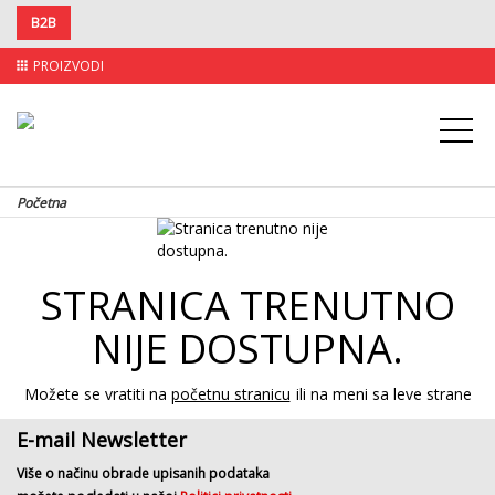
B2B
PROIZVODI
apps
Početna
STRANICA TRENUTNO
NIJE DOSTUPNA.
Možete se vratiti na
početnu stranicu
ili na meni sa leve strane
E-mail Newsletter
Više o načinu obrade upisanih podataka