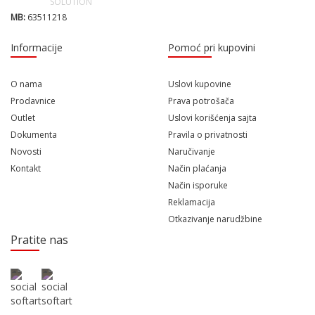
MB:
63511218
Informacije
Pomoć pri kupovini
O nama
Uslovi kupovine
Prodavnice
Prava potrošača
Outlet
Uslovi korišćenja sajta
Dokumenta
Pravila o privatnosti
Novosti
Naručivanje
Kontakt
Način plaćanja
Način isporuke
Reklamacija
Otkazivanje narudžbine
Pratite nas