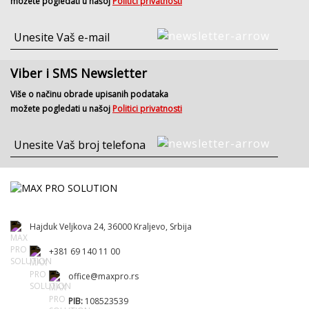
možete pogledati u našoj
Politici privatnosti
Viber i SMS Newsletter
Više o načinu obrade upisanih podataka
možete pogledati u našoj
Politici privatnosti
Hajduk Veljkova 24, 36000 Kraljevo, Srbija
+381 69 140 11 00
office@maxpro.rs
PIB:
108523539