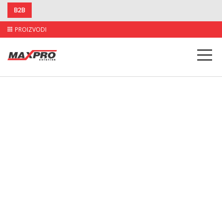
B2B
PROIZVODI
apps